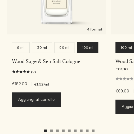
4 formati
9 ml
30 ml
50 ml
100 ml
100 ml
Wood Sage & Sea Salt Cologne
Wood Sag
corpo
(2)
€152.00
|
€1.52
/ml
€69.00
|
Aggiungi al carrello
Aggiun