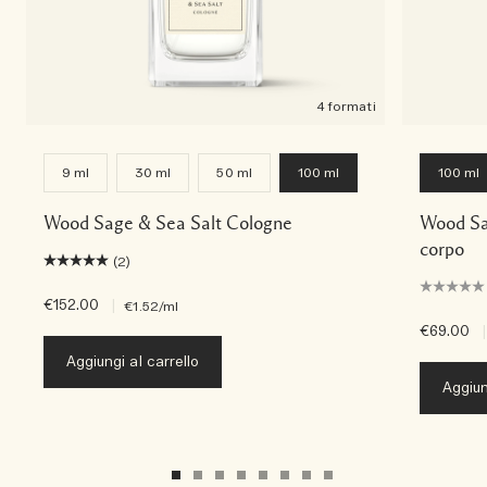
4 formati
9 ml
30 ml
50 ml
100 ml
100 ml
Wood Sage & Sea Salt Cologne
Wood Sag
corpo
(2)
€152.00
|
€1.52
/ml
€69.00
|
Aggiungi al carrello
Aggiun