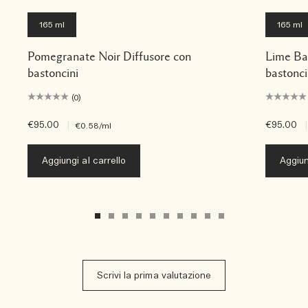
165 ml
165 ml
Pomegranate Noir Diffusore con
Lime Bas
bastoncini
bastonci
(0)
€95.00
|
€95.00
|
€0.58
/ml
Aggiungi al carrello
Aggiun
Scrivi la prima valutazione