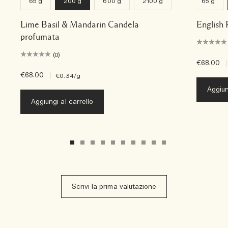
65 g
200 g
600 g
2100 g
65 g
Lime Basil & Mandarin Candela
English 
profumata
(0)
€68.00
|
€68.00
|
€0.34
/g
Aggiun
Aggiungi al carrello
Scrivi la prima valutazione