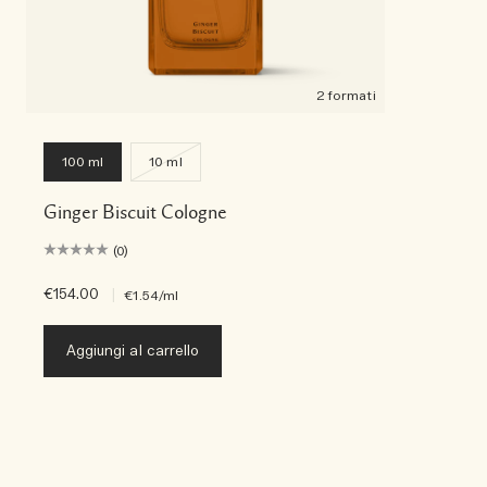
2 formati
100 ml
10 ml
Ginger Biscuit Cologne
(0)
€154.00
|
€1.54
/ml
Aggiungi al carrello