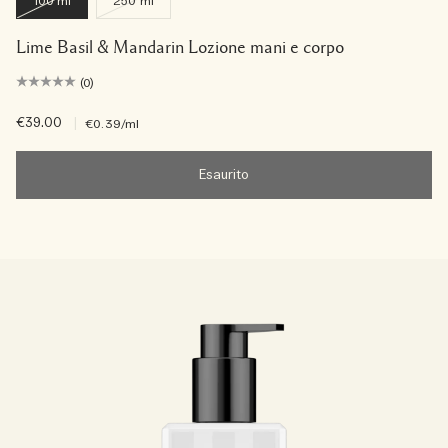
100 ml
250 ml
Lime Basil & Mandarin Lozione mani e corpo
(0)
€39.00
|
€0.39
/ml
Esaurito