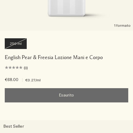
1 formato
250 ml
English Pear & Freesia Lozione Mani e Corpo
(0)
€68.00
|
€0.27
/ml
Esaurito
Best Seller