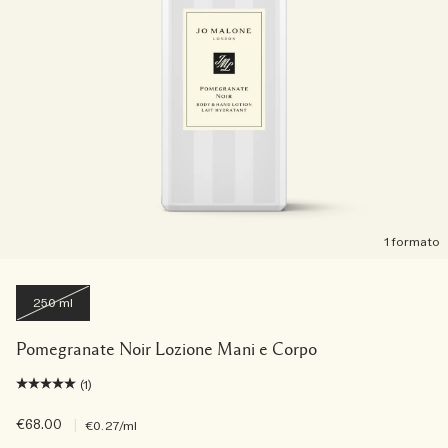
1 formato
250 ml
Pomegranate Noir Lozione Mani e Corpo
(1)
€68.00
|
€0.27
/ml