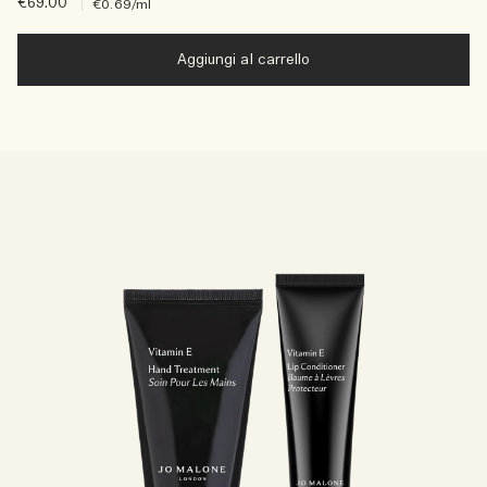
€69.00
|
€0.69
/ml
Aggiungi al carrello