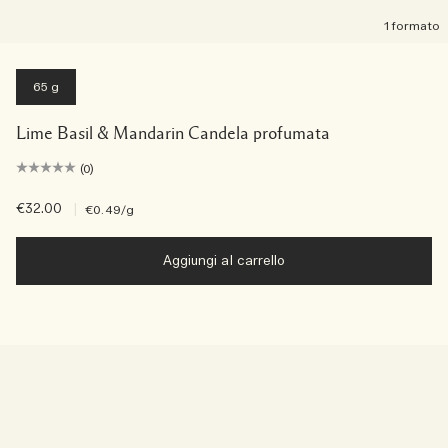
1 formato
65 g
Lime Basil & Mandarin Candela profumata
(0)
€32.00
|
€0.49
/g
Aggiungi al carrello