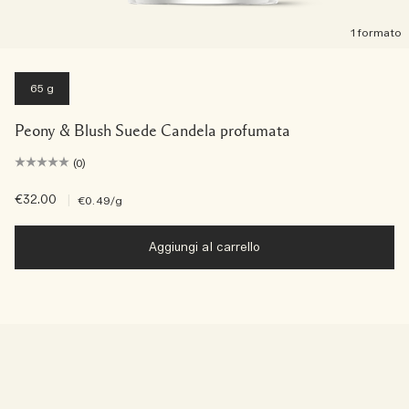
1 formato
65 g
Peony & Blush Suede Candela profumata
(0)
€32.00
|
€0.49
/g
Aggiungi al carrello