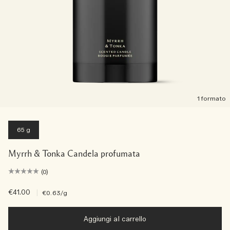
1 formato
65 g
Myrrh & Tonka Candela profumata
(0)
€41.00
|
€0.63
/g
Aggiungi al carrello