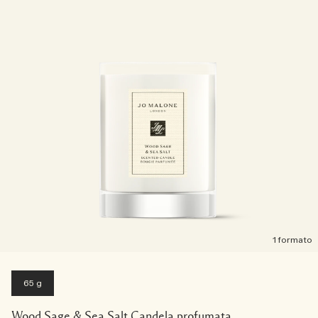
1 formato
65 g
Wood Sage & Sea Salt Candela profumata