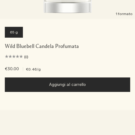
1 formato
65 g
Wild Bluebell Candela Profumata
(0)
€30.00
|
€0.46
/g
Aggiungi al carrello