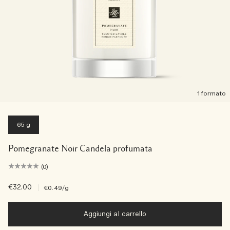
1 formato
65 g
Pomegranate Noir Candela profumata
(0)
€32.00
|
€0.49
/g
Aggiungi al carrello