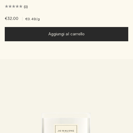
(0)
€32.00
|
€0.49
/g
Aggiungi al carrello