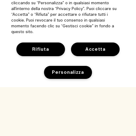
cliccando su “Personalizza” o in qualsiasi momento
all’interno della nostra “Privacy Policy”. Puoi cliccare su
“Accetta” o “Rifiuta” per accettare o rifiutare tutti i
cookie. Puoi revocare il tuo consenso in qualsiasi
momento facendo clic su “Gestisci cookie” in fondo a
questo sito.
Rifiuta
Accetta
Aiuto
Personalizza
Gestisci i cookie del sito
Visita ed esplora
Domande frequenti
Store locator
Il mio ordine
La nostra azienda
Le nostre persone e il nostro ambiente di lavoro
Informazioni di consegna
Informazioni aziendali
Cosa facciamo per la sostenibilità
Resi e rimborsi
Privacy e termini
Lavora con noi
Glossario degli ingredienti
Shopping online
Termini di utilizzo
Traccia il mio ordine