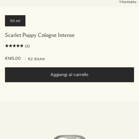
1 formato
50 ml
Scarlet Poppy Cologne Intense
(3)
€145.00
|
€2.90
/ml
Aggiungi al carrello