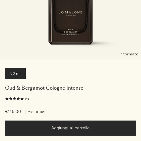
1 formato
50 ml
Oud & Bergamot Cologne Intense
(1)
€145.00
|
€2.90
/ml
Aggiungi al carrello