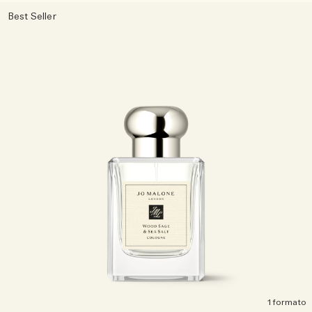
Leggi la storia
Best Seller
Basilico Neroli
Intenso e Floreale
Accessori per le candele
Collezione Vitamina E
Legnose
1 formato