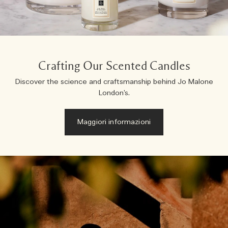
Leggi la storia
Basilico Neroli
Intenso e Floreale
Accessori per le candele
Collezione Vitamina E
Legnose
Crafting Our Scented Candles
Discover the science and craftsmanship behind Jo Malone
London’s.
Maggiori informazioni