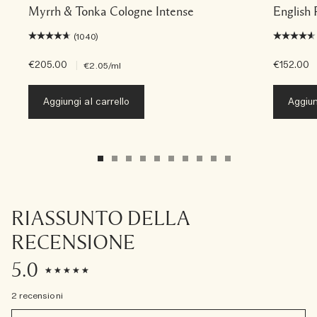
Myrrh & Tonka Cologne Intense
English 
(1040)
€205.00
|
€152.00
€2.05
/ml
Aggiungi al carrello
Aggiun
RIASSUNTO DELLA
RECENSIONE
5.0
2 recensioni