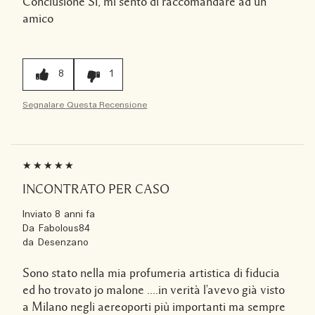
Conclusione
Sì, mi sento di raccomandare ad un
amico
8
1
Segnalare Questa Recensione
INCONTRATO PER CASO
Inviato
8 anni fa
Da
Fabolous84
da
Desenzano
Sono stato nella mia profumeria artistica di fiducia
ed ho trovato jo malone ....in verità l'avevo già visto
a Milano negli aereoporti più importanti ma sempre