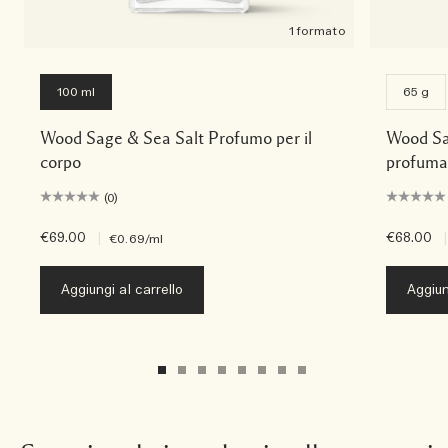
1 formato
100 ml
65 g
Wood Sage & Sea Salt Profumo per il
Wood Sa
corpo
profuma
(0)
€69.00
|
€68.00
|
€0.69
/ml
Aggiungi al carrello
Aggiun