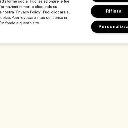
iattaforme social. Puoi selezionare le tue
formazioni in merito cliccando su
Rifiuta
a nostra “Privacy Policy”. Puoi cliccare su
 cookie. Puoi revocare il tuo consenso in
in fondo a questo sito.
Personalizz
La nostra azienda
Privacy e term
Informazioni aziendali
Termini di utilizz
 il nostro
Lavora con noi
Informativa sulla
Condizioni genera
a sostenibilità
Contatta il produ
edienti
Reg Promo Jo M
e