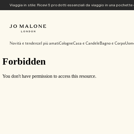
Viaggia in stile: Ricevi 5 prodotti essenziali da viaggio in una pochette
Novità e tendenze
I più amati
Cologne
Casa e Candele
Bagno e Corpo
Uom