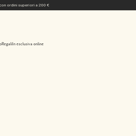
 con ordini superiori a 200 €
o
Regali
In esclusiva online