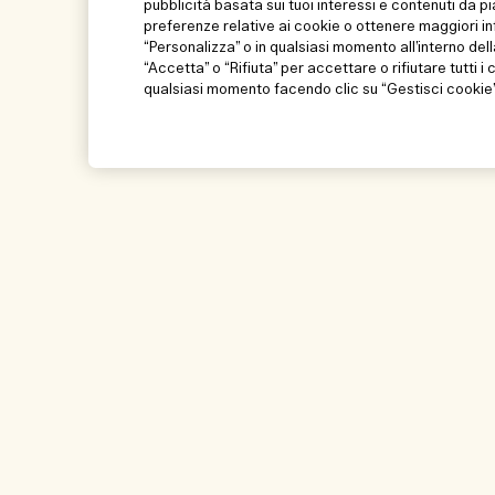
pubblicità basata sui tuoi interessi e contenuti da p
preferenze relative ai cookie o ottenere maggiori in
“Personalizza” o in qualsiasi momento all’interno dell
“Accetta” o “Rifiuta” per accettare o rifiutare tutti i
qualsiasi momento facendo clic su “Gestisci cookie” 
Aiuto
Visita ed esplora
Gestisci i cookie del sito
Store locator
Domande frequenti
Le nostre persone e
ambiente di lavoro
Il mio ordine
Cosa facciamo per l
Informazioni di consegna
Glossario degli ingr
Resi e rimborsi
Traccia il mio ordin
Shopping online