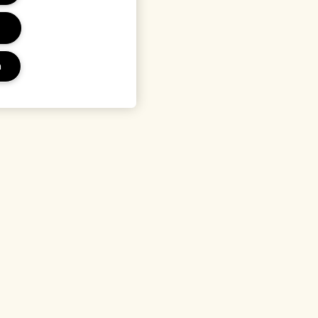
a
ini
Località e lingua
o
Cambia località
 privacy
li di vendita
ttore
alone FY27