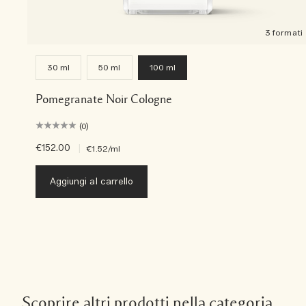
3 formati
30 ml
50 ml
100 ml
Pomegranate Noir Cologne
(0)
€152.00
|
€1.52
/ml
Aggiungi al carrello
Scoprire altri prodotti nella categoria