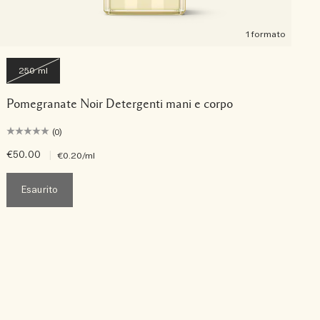
1 formato
250 ml
Pomegranate Noir Detergenti mani e corpo
(0)
€50.00
|
€
€0.20
/ml
Esaurito