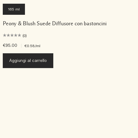
165 ml
Peony & Blush Suede Diffusore con bastoncini
(0)
€95.00
|
€
€0.58
/ml
Aggiungi al carrello