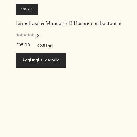
165 ml
Lime Basil & Mandarin Diffusore con bastoncini
(0)
€95.00
|
€0.58
/ml
Aggiungi al carrello