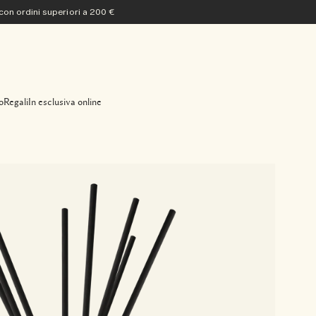
 con ordini superiori a 200 €
o
Regali
In esclusiva online