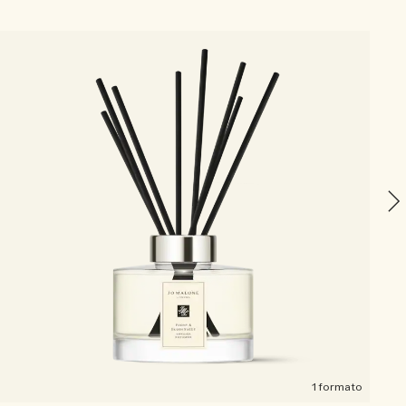
L
1 formato