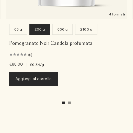
4 formati
65 g
200 g
600 g
2100 g
Pomegranate Noir Candela profumata
(0)
€68.00
|
€0.34
/g
Aggiungi al carrello