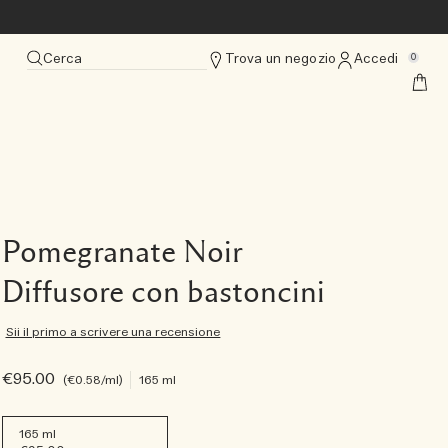
Cerca
Trova un negozio
Accedi
0
Pomegranate Noir
Diffusore con bastoncini
Sii il primo a scrivere una recensione
€95.00
€0.58
/ml
165 ml
165 ml