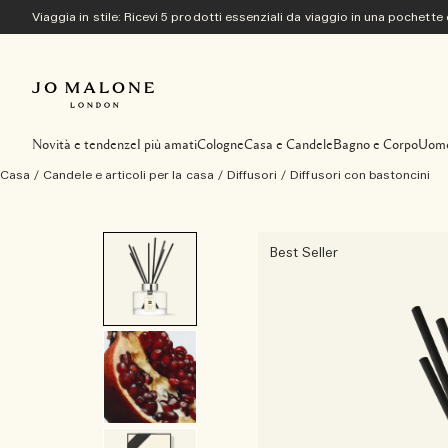
Viaggia in stile: Ricevi 5 prodotti essenziali da viaggio in una pochette
Novità e tendenze
I più amati
Cologne
Casa e Candele
Bagno e Corpo
Uom
Casa
/
Candele e articoli per la casa
/
Diffusori
/
Diffusori con bastoncini
Best Seller