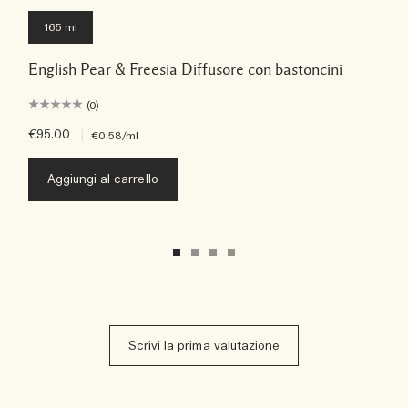
165 ml
English Pear & Freesia Diffusore con bastoncini
(0)
€95.00
|
€0.58
/ml
Aggiungi al carrello
Scrivi la prima valutazione