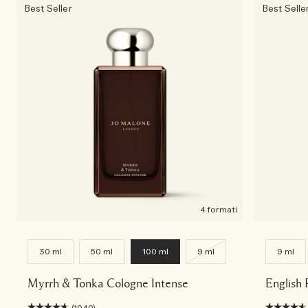
Best Seller
Best Selle
4 formati
30 ml
50 ml
100 ml
9 ml
9 ml
Myrrh & Tonka Cologne Intense
English 
(1040)