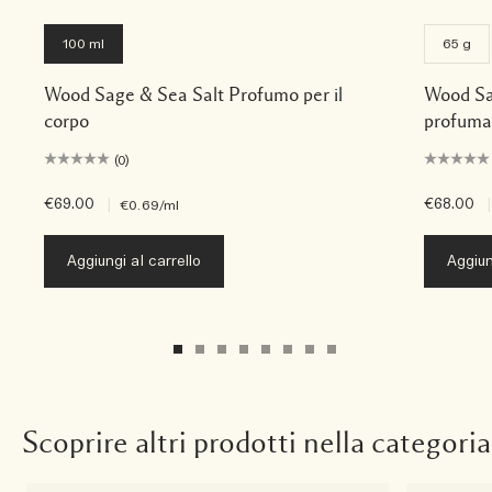
100 ml
65 g
Wood Sage & Sea Salt Profumo per il
Wood Sa
corpo
profuma
(0)
€69.00
|
€68.00
|
€0.69
/ml
Aggiungi al carrello
Aggiun
Scoprire altri prodotti nella categoria