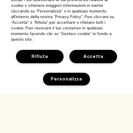
social. Puoi selezionare le tue preferenze relative ai
cookie o ottenere maggiori informazioni in merito
cliccando su “Personalizza” o in qualsiasi momento
all’interno della nostra “Privacy Policy”. Puoi cliccare su
“Accetta” o “Rifiuta” per accettare o rifiutare tutti i
cookie. Puoi revocare il tuo consenso in qualsiasi
momento facendo clic su “Gestisci cookie” in fondo a
questo sito.
Rifiuta
Accetta
Personalizza
Aiuto
Gestisci i cookie del sito
Visita ed esplora
Aggiungi al carrello
Domande frequenti
Store locator
Il mio ordine
La nostra azienda
Le nostre persone e il nostro ambiente di lavoro
Informazioni di consegna