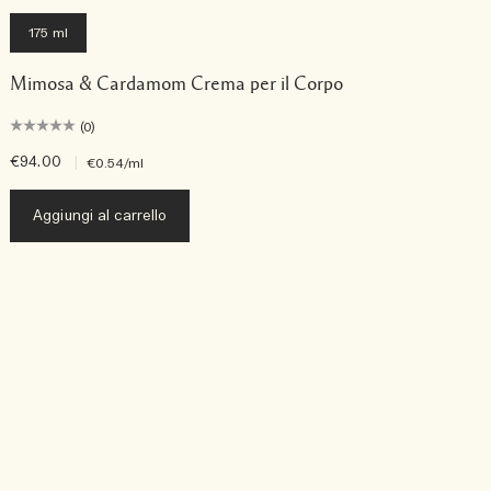
175 ml
Mimosa & Cardamom Crema per il Corpo
(0)
€94.00
|
€
€0.54
/ml
Aggiungi al carrello