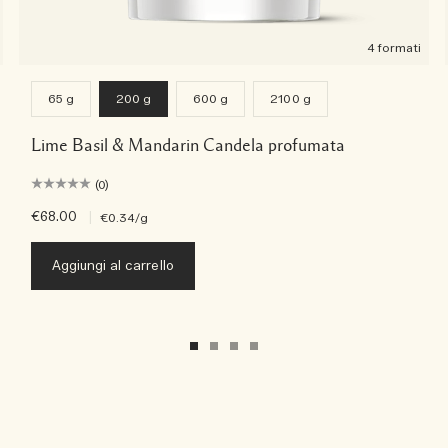
4 formati
65 g
200 g
600 g
2100 g
Lime Basil & Mandarin Candela profumata
(0)
€68.00
|
€0.34
/g
Aggiungi al carrello