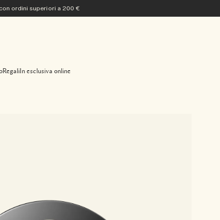
 con ordini superiori a 200 €
o
Regali
In esclusiva online