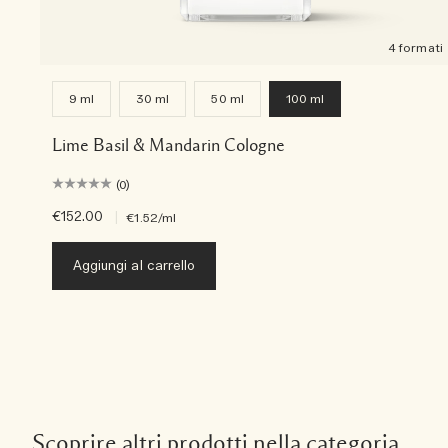
4 formati
9 ml
30 ml
50 ml
100 ml
Lime Basil & Mandarin Cologne
(0)
€152.00
|
€1.52
/ml
Aggiungi al carrello
Scoprire altri prodotti nella categoria