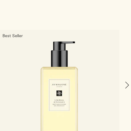
Best Seller
B
L