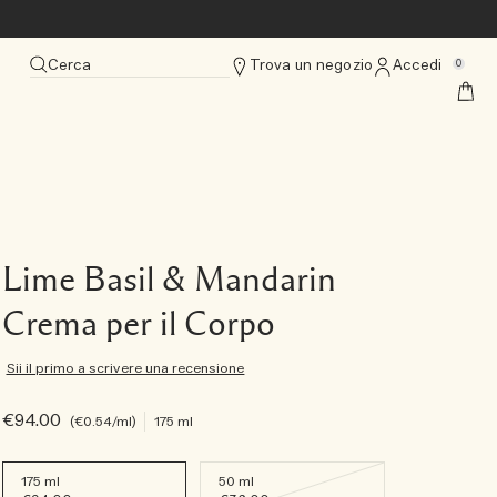
Cerca
Trova un negozio
Accedi
0
Lime Basil & Mandarin
Crema per il Corpo
Sii il primo a scrivere una recensione
€94.00
€0.54
/ml
175 ml
175 ml
50 ml