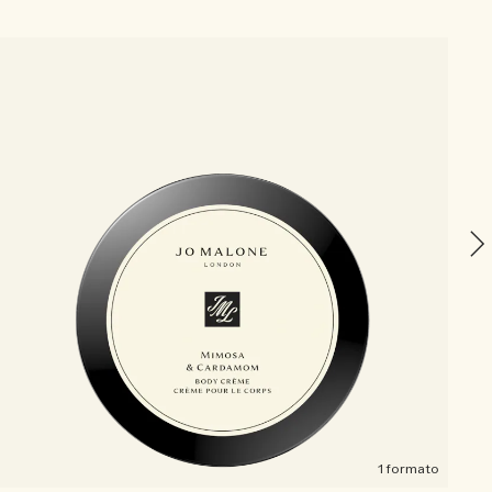
W
1 formato