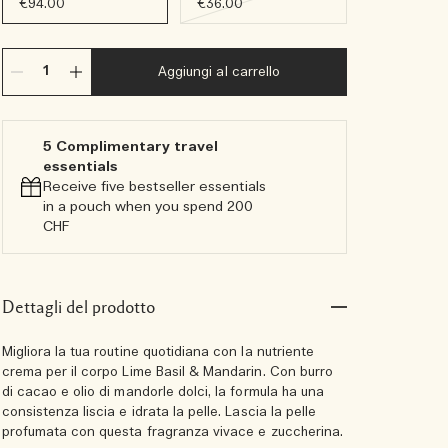
€94.00
€36.00
Aggiungi al carrello
5 Complimentary travel
essentials​
Receive five bestseller essentials
in a pouch when you spend 200
CHF
Dettagli del prodotto
Migliora la tua routine quotidiana con la nutriente
crema per il corpo Lime Basil & Mandarin. Con burro
di cacao e olio di mandorle dolci, la formula ha una
consistenza liscia e idrata la pelle. Lascia la pelle
profumata con questa fragranza vivace e zuccherina.