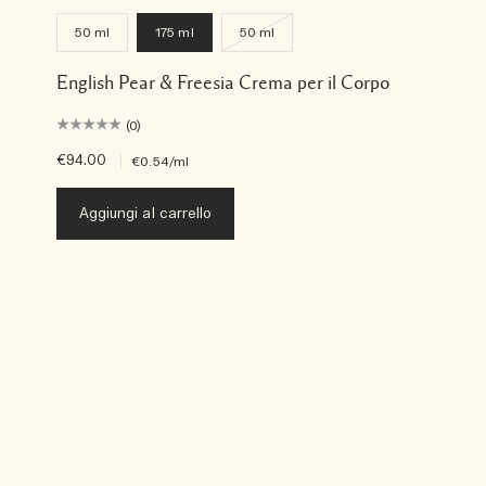
50 ml
175 ml
50 ml
English Pear & Freesia Crema per il Corpo
(0)
€94.00
|
€0.54
/ml
Aggiungi al carrello