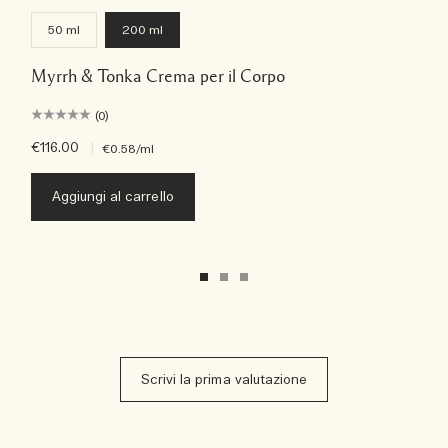
50 ml
200 ml
Myrrh & Tonka Crema per il Corpo
(0)
€116.00
|
€0.58
/ml
Aggiungi al carrello
Scrivi la prima valutazione