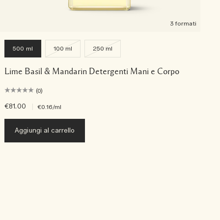
3 formati
500 ml
100 ml
250 ml
Lime Basil & Mandarin Detergenti Mani e Corpo
(0)
€81.00
|
€
€0.16
/ml
Aggiungi al carrello