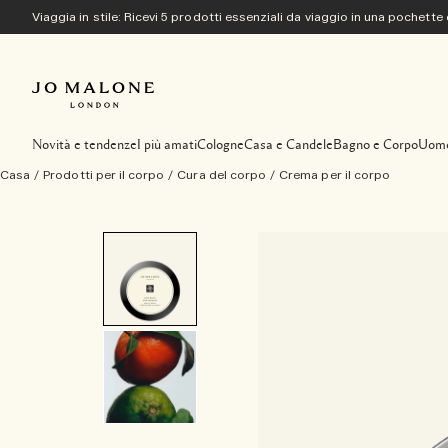
Viaggia in stile: Ricevi 5 prodotti essenziali da viaggio in una pochette
Novità e tendenze
I più amati
Cologne
Casa e Candele
Bagno e Corpo
Uom
Casa
/
Prodotti per il corpo
/
Cura del corpo
/
Crema per il corpo