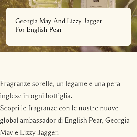
Leggi la storia
Basilico Neroli
Intenso e Floreale
Accessori per le candele
Collezione Vitamina E
Georgia May And Lizzy Jagger
Legnose
For English Pear
Fragranze sorelle, un legame e una pera
inglese in ogni bottiglia.
Scopri le fragranze con le nostre nuove
global ambassador di English Pear, Georgia
May e Lizzy Jagger.