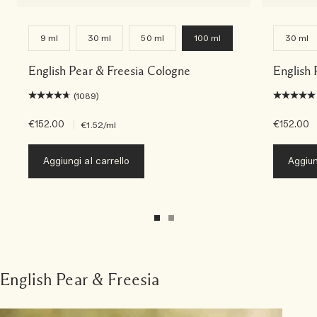
9 ml
30 ml
50 ml
100 ml
30 ml
English Pear & Freesia Cologne
English
(1089)
€152.00
|
€152.00
€1.52
/ml
Aggiungi al carrello
Aggiun
English Pear & Freesia