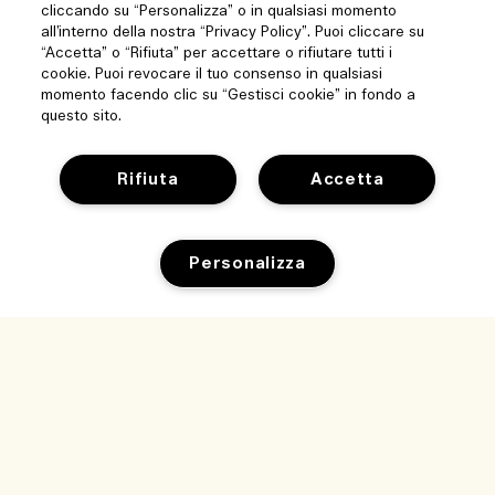
cliccando su “Personalizza” o in qualsiasi momento
all’interno della nostra “Privacy Policy”. Puoi cliccare su
“Accetta” o “Rifiuta” per accettare o rifiutare tutti i
cookie. Puoi revocare il tuo consenso in qualsiasi
momento facendo clic su “Gestisci cookie” in fondo a
questo sito.
Aiuto
Rifiuta
Accetta
Gestisci i cookie del sito
Visita ed esplora
Domande frequenti
Store locator
Personalizza
Il mio ordine
La nostra azienda
Le nostre persone e il nostro ambiente di lavoro
Informazioni di consegna
Informazioni aziendali
Cosa facciamo per la sostenibilità
Resi e rimborsi
Privacy e termini
Lavora con noi
Glossario degli ingredienti
Shopping online
Termini di utilizzo
Traccia il mio ordine
Il mio profilo
Località e lingua
Informativa sulla privacy
Contatti
Cambia località
Condizioni generali di vendita