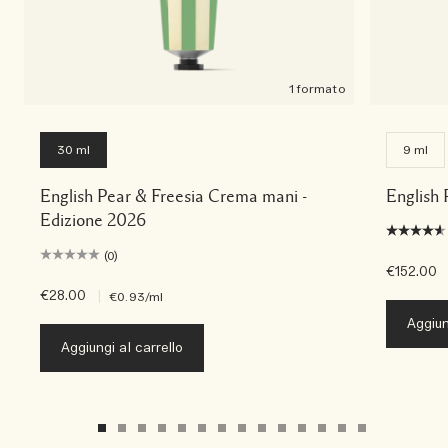
1 formato
30 ml
9 ml
English Pear & Freesia Crema mani -
English 
Edizione 2026
(0)
€152.00
€28.00
|
€0.93
/ml
Aggiun
Aggiungi al carrello