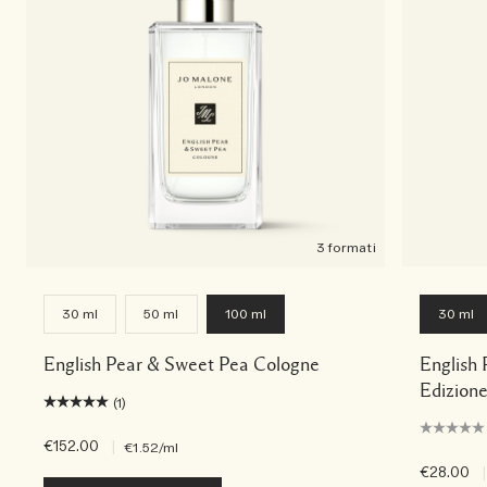
3 formati
30 ml
50 ml
100 ml
30 ml
English Pear & Sweet Pea Cologne
English
Edizion
(1)
€152.00
|
€1.52
/ml
€28.00
|