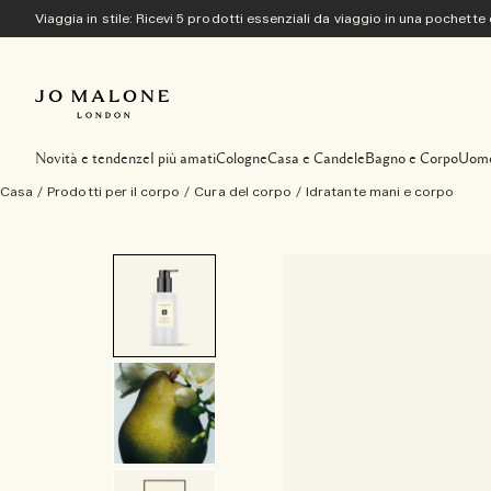
Viaggia in stile: Ricevi 5 prodotti essenziali da viaggio in una pochette
Novità e tendenze
I più amati
Cologne
Casa e Candele
Bagno e Corpo
Uom
Casa
/
Prodotti per il corpo
/
Cura del corpo
/
Idratante mani e corpo