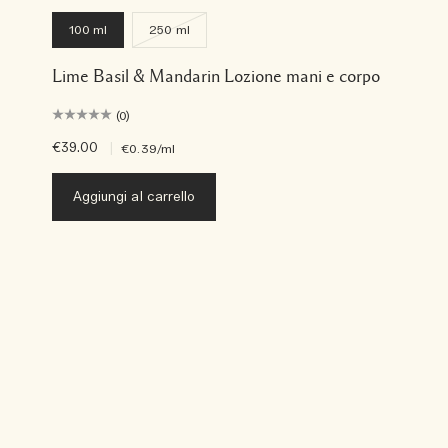
100 ml
250 ml
Lime Basil & Mandarin Lozione mani e corpo
(0)
€39.00
|
€0.39
/ml
Aggiungi al carrello