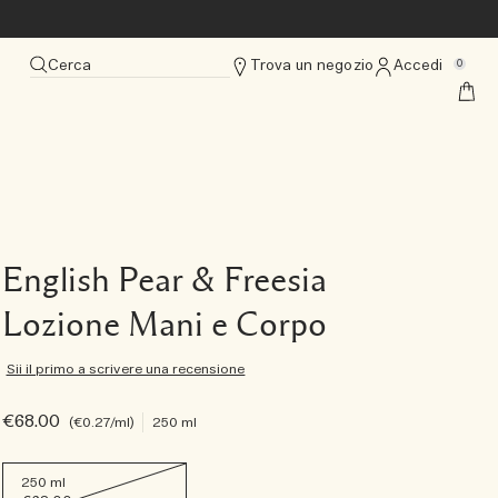
Cerca
Trova un negozio
Accedi
0
English Pear & Freesia
Lozione Mani e Corpo
Sii il primo a scrivere una recensione
€68.00
€0.27
/ml
250 ml
250 ml