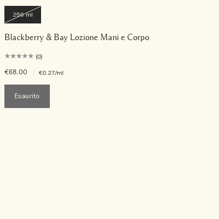
250 ml
Blackberry & Bay Lozione Mani e Corpo
(0)
€68.00
|
€0.27
/ml
Esaurito