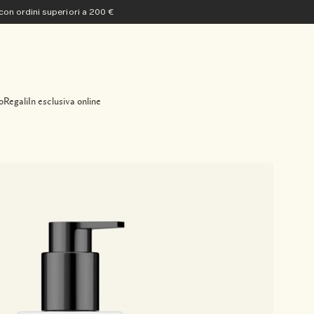
 con ordini superiori a 200 €
o
Regali
In esclusiva online