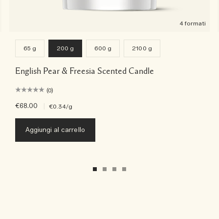
4 formati
65 g
200 g
600 g
2100 g
English Pear & Freesia Scented Candle
(0)
€68.00
|
€0.34
/g
Aggiungi al carrello