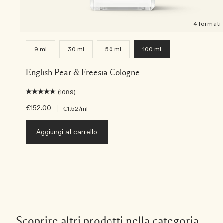
4 formati
9 ml
30 ml
50 ml
100 ml
English Pear & Freesia Cologne
(1089)
€152.00
|
€1.52
/ml
Aggiungi al carrello
Scoprire altri prodotti nella categoria