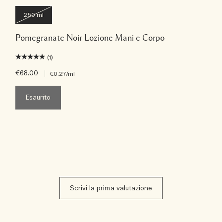
250 ml
Pomegranate Noir Lozione Mani e Corpo
(1)
€68.00
|
€0.27
/ml
Esaurito
Scrivi la prima valutazione