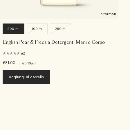
3 formati
500 ml
100 ml
250 ml
English Pear & Freesia Detergenti Mani e Corpo
(0)
€81.00
|
€
€0.16
/ml
Aggiungi al carrello