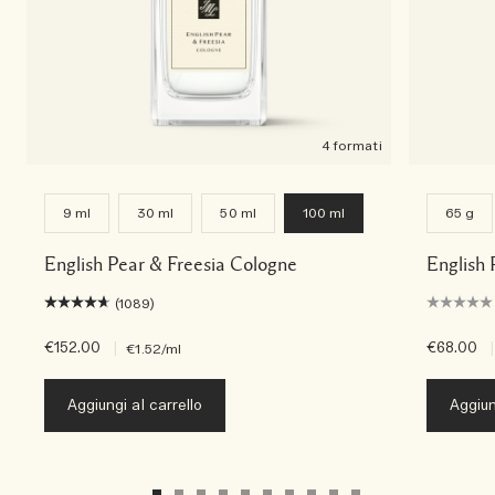
4 formati
9 ml
30 ml
50 ml
100 ml
65 g
English Pear & Freesia Cologne
English 
(1089)
€152.00
|
€68.00
|
€1.52
/ml
Aggiungi al carrello
Aggiun