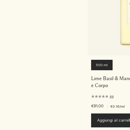
500 ml
Lime Basil & Man
e Corpo
(0)
€81.00
|
€0.16
/ml
Aggiungi al carrel