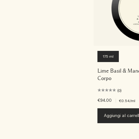
175 ml
Lime Basil & Mand
Corpo
(0)
€94.00
|
€0.54
/ml
Aggiungi al carrel