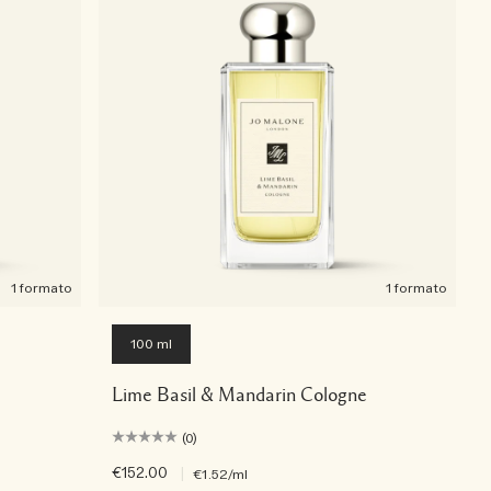
1 formato
1 formato
100 ml
Lime Basil & Mandarin Cologne
(0)
€152.00
|
€1.52
/ml