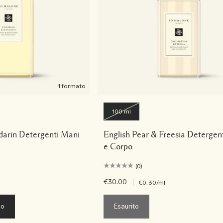
1 formato
100 ml
darin Detergenti Mani
English Pear & Freesia Detergen
e Corpo
(0)
€30.00
|
€0.30
/ml
lo
Esaurito