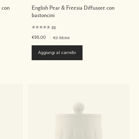
e con
English Pear & Freesia Diffusore con
bastoncini
(0)
€95.00
|
€0.58
/ml
Aggiungi al carrello