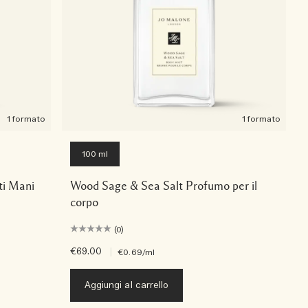
1 formato
1 formato
100 ml
ti Mani
Wood Sage & Sea Salt Profumo per il
corpo
(0)
€69.00
|
€0.69
/ml
Aggiungi al carrello