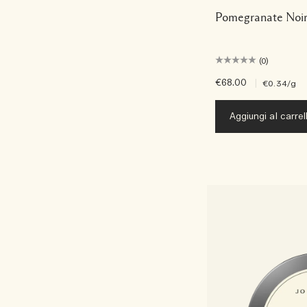
Pomegranate Noir
(0)
€68.00
|
€0.34
/g
Aggiungi al carrel