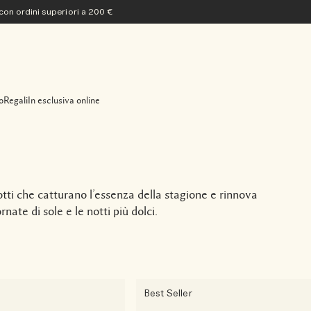
 con ordini superiori a 200 €
o
Regali
In esclusiva online
tti che catturano l’essenza della stagione e rinnova
nate di sole e le notti più dolci.
Best Seller