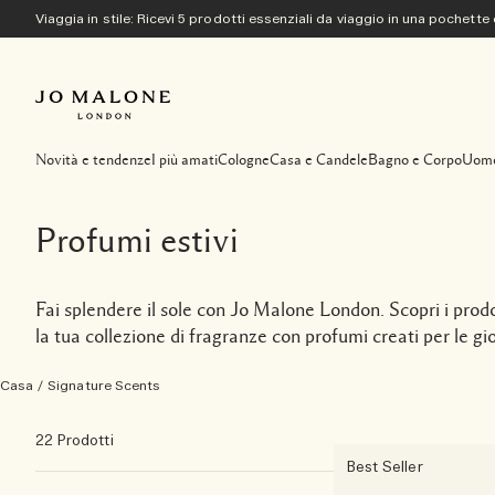
Viaggia in stile: Ricevi 5 prodotti essenziali da viaggio in una pochette
Novità e tendenze
I più amati
Cologne
Casa e Candele
Bagno e Corpo
Uom
Profumi estivi
Fai splendere il sole con Jo Malone London. Scopri i prodo
la tua collezione di fragranze con profumi creati per le gior
Casa
/
Signature Scents
22 Prodotti
Best Seller