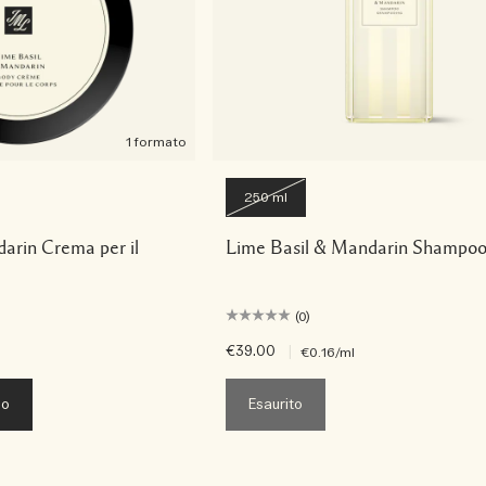
1 formato
250 ml
arin Crema per il
Lime Basil & Mandarin Shampo
(0)
€39.00
|
€0.16
/ml
lo
Esaurito