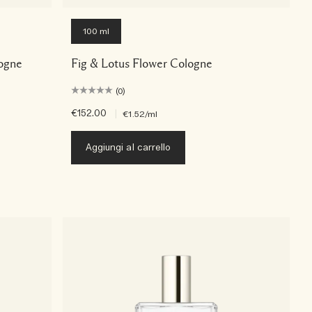
100 ml
ogne
Fig & Lotus Flower Cologne
(0)
€152.00
|
€1.52
/ml
Aggiungi al carrello