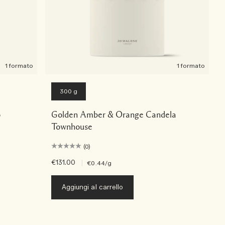
1 formato
1 formato
300 g
o
Golden Amber & Orange Candela
Townhouse
(0)
€131.00
|
€0.44
/g
Aggiungi al carrello