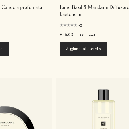
 Candela profumata
Lime Basil & Mandarin Diffusor
bastoncini
(0)
€95.00
|
€0.58
/ml
lo
Aggiungi al carrello