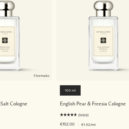
1 formato
100 ml
Salt Cologne
English Pear & Freesia Cologne
(1089)
€152.00
|
€1.52
/ml