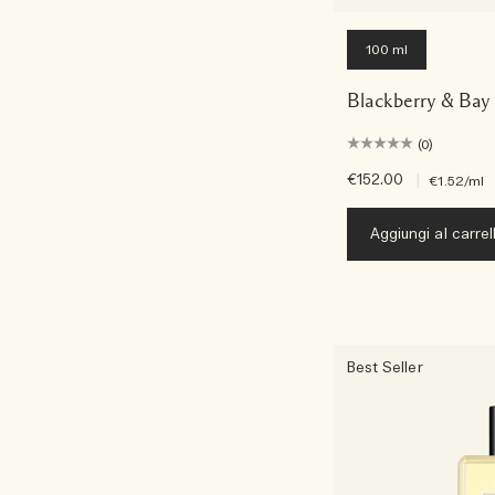
100 ml
Blackberry & Bay
(0)
€152.00
|
€1.52
/ml
Aggiungi al carrel
Best Seller