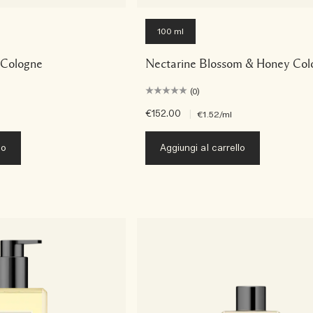
100 ml
 Cologne
Nectarine Blossom & Honey Col
(0)
€152.00
|
€1.52
/ml
lo
Aggiungi al carrello