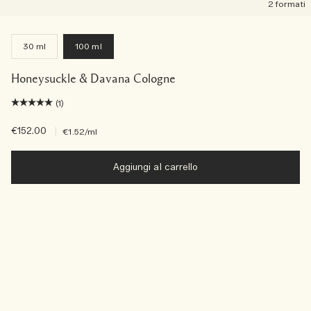
2 formati
30 ml
100 ml
Honeysuckle & Davana Cologne
(1)
€152.00
|
€1.52
/ml
Aggiungi al carrello