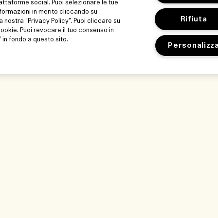
iattaforme social. Puoi selezionare le tue
formazioni in merito cliccando su
Rifiuta
a nostra “Privacy Policy”. Puoi cliccare su
 cookie. Puoi revocare il tuo consenso in
in fondo a questo sito.
Personalizz
La nostra azienda
Privacy e term
Informazioni aziendali
Termini di utilizz
 il nostro
Lavora con noi
Informativa sulla
Condizioni genera
a sostenibilità
Contatta il produ
edienti
Reg Promo Jo M
e