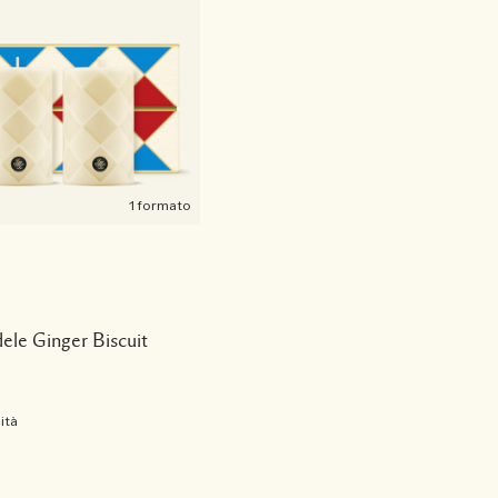
1 formato
ele Ginger Biscuit
ità