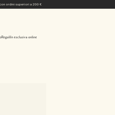
 con ordini superiori a 200 €
o
Regali
In esclusiva online