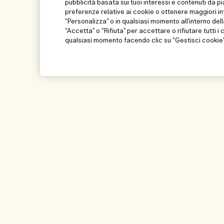
pubblicità basata sui tuoi interessi e contenuti da p
preferenze relative ai cookie o ottenere maggiori in
“Personalizza” o in qualsiasi momento all’interno dell
“Accetta” o “Rifiuta” per accettare o rifiutare tutti i
qualsiasi momento facendo clic su “Gestisci cookie” 
Aiuto
Visita ed esplora
Gestisci i cookie del sito
Store locator
Domande frequenti
Le nostre persone e
ambiente di lavoro
Il mio ordine
Cosa facciamo per l
Informazioni di consegna
Glossario degli ingr
Resi e rimborsi
Traccia il mio ordin
Shopping online