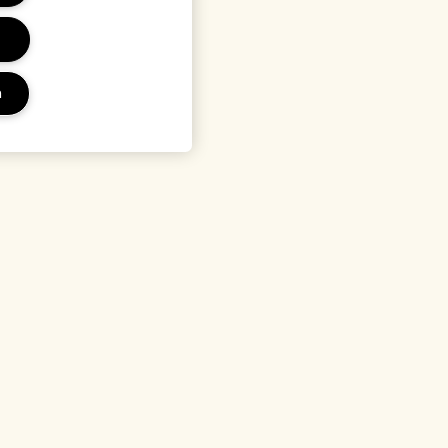
a
ini
Località e lingua
o
Cambia località
 privacy
li di vendita
ttore
alone FY27