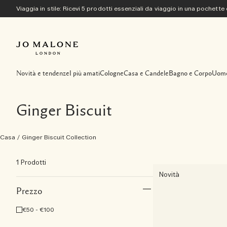
Viaggia in stile: Ricevi 5 prodotti essenziali da viaggio in una pochette
Novità e tendenze
I più amati
Cologne
Casa e Candele
Bagno e Corpo
Uom
Ginger Biscuit
Casa
/
Ginger Biscuit Collection
1 Prodotti
Novità
Prezzo
€50 - €100