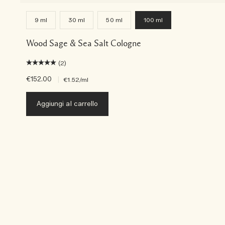
9 ml
30 ml
50 ml
100 ml
Wood Sage & Sea Salt Cologne
(2)
€152.00
|
€1.52
/ml
Aggiungi al carrello