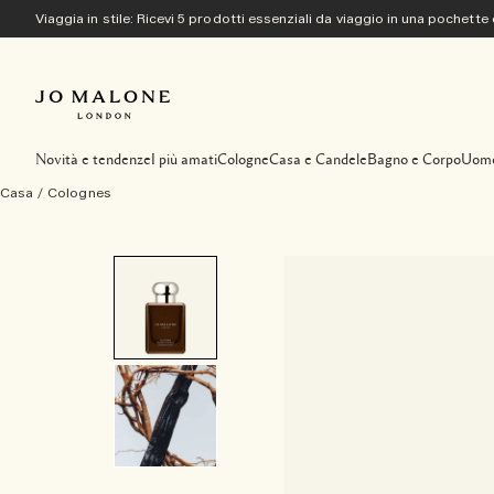
Viaggia in stile: Ricevi 5 prodotti essenziali da viaggio in una pochette
Novità e tendenze
I più amati
Cologne
Casa e Candele
Bagno e Corpo
Uom
Casa
/
Colognes