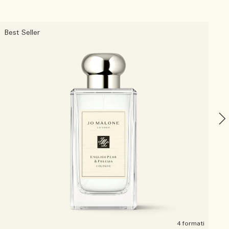
Best Seller
O
4 formati