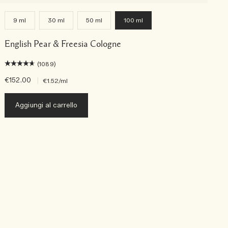
9 ml
30 ml
50 ml
100 ml
English Pear & Freesia Cologne
(1089)
€152.00
|
€
€1.52
/ml
Aggiungi al carrello