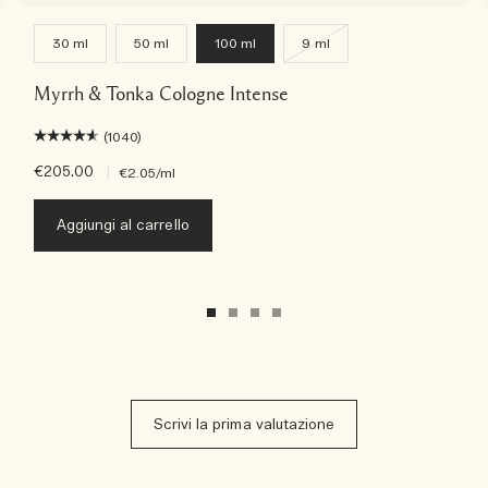
30 ml
50 ml
100 ml
9 ml
Myrrh & Tonka Cologne Intense
(1040)
€205.00
|
€2.05
/ml
Aggiungi al carrello
Scrivi la prima valutazione