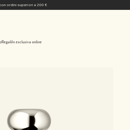
 con ordini superiori a 200 €
o
Regali
In esclusiva online