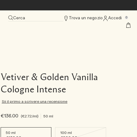
Cerca
Trova un negozio
Accedi
0
Vetiver & Golden Vanilla
Cologne Intense
Sii il primo a scrivere una recensione
€136.00
€2.72
/ml
50 ml
50 ml
100 ml