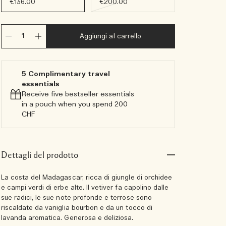
€136.00
€200.00
Aggiungi al carrello
5 Complimentary travel
essentials​
Receive five bestseller essentials
in a pouch when you spend 200
CHF
Dettagli del prodotto
La costa del Madagascar, ricca di giungle di orchidee
e campi verdi di erbe alte. Il vetiver fa capolino dalle
sue radici, le sue note profonde e terrose sono
riscaldate da vaniglia bourbon e da un tocco di
lavanda aromatica. Generosa e deliziosa.