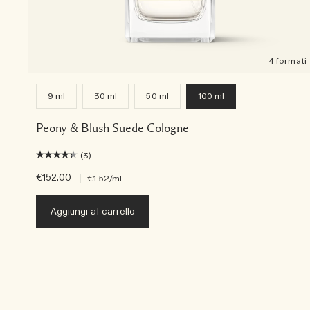
4 formati
9 ml
30 ml
50 ml
100 ml
Peony & Blush Suede Cologne
(3)
€152.00
|
€1.52
/ml
Aggiungi al carrello