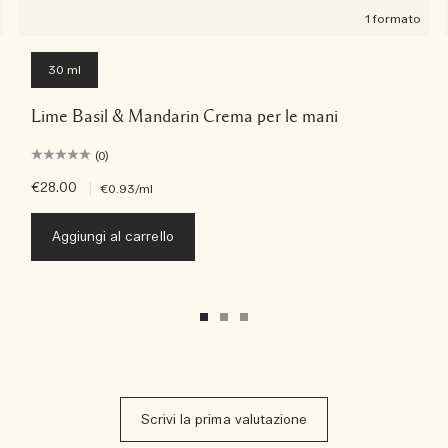
1 formato
30 ml
Lime Basil & Mandarin Crema per le mani
(0)
€28.00
|
€0.93
/ml
Aggiungi al carrello
Scrivi la prima valutazione