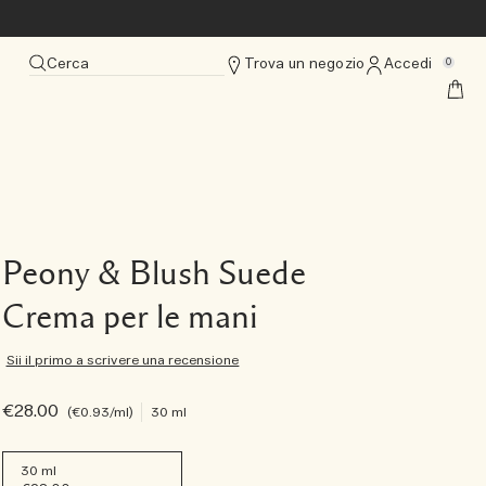
Cerca
Trova un negozio
Accedi
0
Peony & Blush Suede
Crema per le mani
Sii il primo a scrivere una recensione
€28.00
€0.93
/ml
30 ml
30 ml