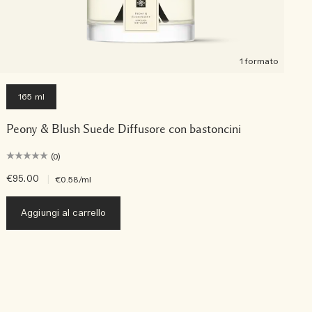
1 formato
165 ml
Peony & Blush Suede Diffusore con bastoncini
(0)
€95.00
|
€
€0.58
/ml
Aggiungi al carrello