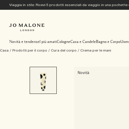
Viaggia in stile: Ricevi 5 prodotti essenziali da viaggio in una pochette
Novità e tendenze
I più amati
Cologne
Casa e Candele
Bagno e Corpo
Uom
Casa
/
Prodotti per il corpo
/
Cura del corpo
/
Crema per le mani
Novità