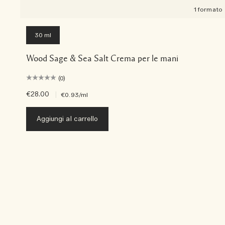
1 formato
30 ml
Wood Sage & Sea Salt Crema per le mani
(0)
€28.00
|
€0.93
/ml
Aggiungi al carrello