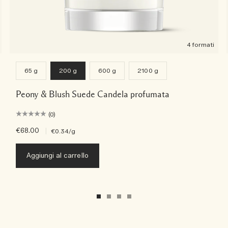
4 formati
65 g
200 g
600 g
2100 g
Peony & Blush Suede Candela profumata
(0)
€68.00
|
€0.34
/g
Aggiungi al carrello