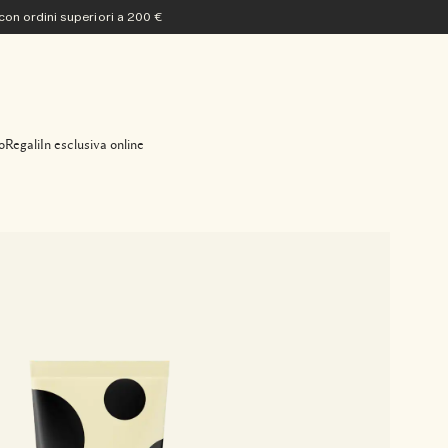
 con ordini superiori a 200 €
o
Regali
In esclusiva online