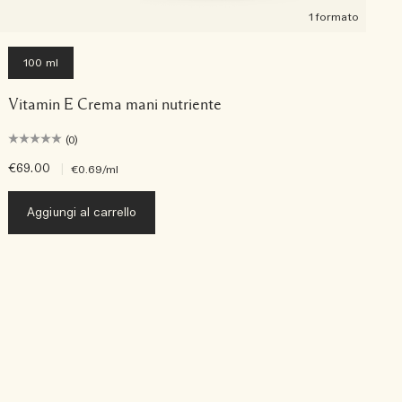
1 formato
100 ml
Vitamin E Crema mani nutriente
(0)
€69.00
|
€
€0.69
/ml
Aggiungi al carrello