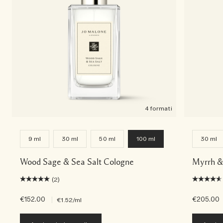
4 formati
9 ml
30 ml
50 ml
100 ml
30 ml
Wood Sage & Sea Salt Cologne
Myrrh &
(2)
€152.00
|
€205.00
€1.52
/ml