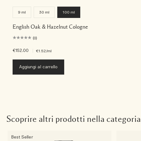
9 ml
30 ml
100 ml
English Oak & Hazelnut Cologne
(0)
€152.00
|
€1.52
/ml
Aggiungi al carrello
Scoprire altri prodotti nella categoria
Best Seller