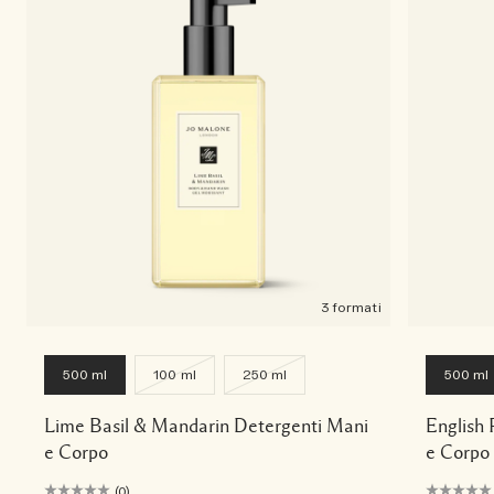
3 formati
500 ml
100 ml
250 ml
500 ml
Lime Basil & Mandarin Detergenti Mani
English 
e Corpo
e Corpo
(0)