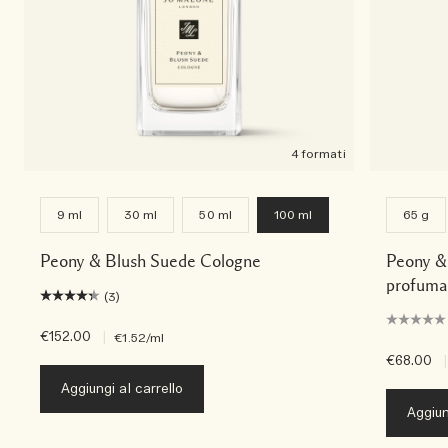
4 formati
9 ml
30 ml
50 ml
100 ml
65 g
Peony & Blush Suede Cologne
Peony &
profuma
(3)
€152.00
|
€1.52
/ml
€68.00
|
Aggiungi al carrello
Aggiun