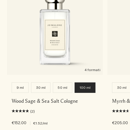
4 formati
9 ml
30 ml
50 ml
100 ml
30 ml
Wood Sage & Sea Salt Cologne
Myrrh &
(2)
€152.00
|
€205.00
€1.52
/ml